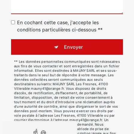
En cochant cette case, j'accepte les
conditions particulières ci-dessous **
Envoyer
** Les données personnelles communiquées sont nécessaires
aux fins de vous contacter et sont enregistrées dans un fichier
informatisé. Elles sont destinées à MAUNY SARL et ses sous-
traitants dans le seul but de répondre à votre message. Les
données collectées seront communiquées aux seuls
destinataires suivants: MAUNY SARL Les Fresnes, 41100
Villerable mauny41@orange.fr. Vous disposez de droits
d’accès, de rectification, d’effacement, de portabilité, de
limitation, d’opposition, de retrait de votre consentement à
tout moment et du droit d’introduire une réclamation auprès
d’une autorité de contrôle, ainsi que d’organiser le sort de vos
données post-mortem. Vous pouvez exercer ces droits par
voie postale à l'adresse Les Fresnes, 41100 Villerable ou par
courrier électronique à l'adresse mauny41@orange.fr. Un
justificatif d'identité pourra vous être demandé. Nous
conservons vos données pendant la période de prise de
contact puis pendant la durée de prescription légale aux fins