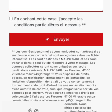
En cochant cette case, j'accepte les
conditions particulières ci-dessous **
Envoyer
** Les données personnelles communiquées sont nécessaires
aux fins de vous contacter et sont enregistrées dans un fichier
informatisé. Elles sont destinées à MAUNY SARL et ses sous-
traitants dans le seul but de répondre à votre message. Les
données collectées seront communiquées aux seuls
destinataires suivants: MAUNY SARL Les Fresnes, 41100
Villerable mauny41@orange.fr. Vous disposez de droits
d’accès, de rectification, d’effacement, de portabilité, de
limitation, d’opposition, de retrait de votre consentement à
tout moment et du droit d’introduire une réclamation auprès
d’une autorité de contrôle, ainsi que d’organiser le sort de vos
données post-mortem. Vous pouvez exercer ces droits par
voie postale à l'adresse Les Fresnes, 41100 Villerable ou par
courrier électronique à l'adresse mauny41@orange.fr. Un
justificatif d'identité pourra vous être demandé. Nous
conservons vos données pendant la période de prise de
contact puis pendant la durée de prescription légale aux fins