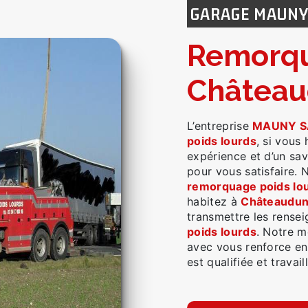
GARAGE MAUN
remorquage poids lourds à
Châtea
L’entreprise
MAUNY S
poids lourds
, si vous
expérience et d’un sav
pour vous satisfaire.
remorquage poids lo
habitez à
Châteaudu
transmettre les rense
poids lourds
. Notre m
avec vous renforce enc
est qualifiée et travai